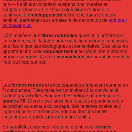
nuit — habillent volontiers suspensions murales et
sculptures textiles. Ce choix coloristique renforce le
sentiment d’
enveloppement
recherché dans le cocon
familial, permettant aux amateurs de décoration de
voir pour
en savoir plus
.
Côté matières, les
fibres naturelles
gardent la préférence.
Le coton recyclé, la laine brute ou le lin non traité sont prisés
pour leurs qualités écologiques et sensorielles. Ces textures
apportent une vraie
douceur textile
et créent une ambiance
propice au repos, là où le
minimalisme
pur aurait pu sembler
froid ou impersonnel.
Pourquoi le motif géométrique revisité plaît-il tant ?
Les
formes rondes
et enveloppantes s’imposent comme un
fil conducteur. Elles rassurent et invitent à la convivialité,
surtout quand elles évoquent l’esthétique généreuse des
années 70
. On retrouve ainsi des rosaces gigantesques à
accrocher au-dessus du canapé, des tentures ovales aux
lignes douces et même des rideaux dont les motifs
circulaires créent des jeux d’ombre subtils.
En parallèle, certaines créations osent mixer
formes