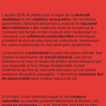
macramé pour 2026 ?
L’année 2026 se profile sous le signe de la
diversité
stylistique
et des
matières renouvelées
. De nombreux
passionnés cherchent désormais à associer le
macramé
déco intérieure
à des matériaux bruts ou à jouer sur le
contraste des formes et des couleurs pour moderniser ce
classique. Les
influences multiculturelles
et ethniques
s’invitent de plus en plus dans les collections, renouvelant
les codes traditionnels du macramé avec dynamisme.
La recherche d’
authenticité
occupe une place centrale, tout
comme la valorisation du
travail artisanal
. Les pièces
réalisées à la main et issues de petites séries séduisent par
leur originalité et leur charge émotionnelle. Autant
d’éléments qui font du macramé bien plus qu’une simple
tendance décorative passagère : il devient un
marqueur fort
de personnalité
dans chaque espace de vie.
Comment évoluent les couleurs et les matières ?
Si le blanc cassé dominait jusque-là, les
couleurs
naturelles
ou sourdes prennent désormais le dessus. Les
nuances profondes
— ocre, terracotta, vert forêt ou bleu