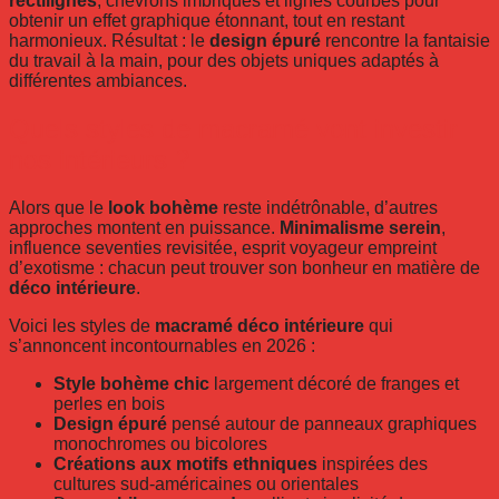
rectilignes
, chevrons imbriqués et lignes courbes pour
obtenir un effet graphique étonnant, tout en restant
harmonieux. Résultat : le
design épuré
rencontre la fantaisie
du travail à la main, pour des objets uniques adaptés à
différentes ambiances.
Quels styles de macramé vont investir
nos intérieurs ?
Alors que le
look bohème
reste indétrônable, d’autres
approches montent en puissance.
Minimalisme serein
,
influence seventies revisitée, esprit voyageur empreint
d’exotisme : chacun peut trouver son bonheur en matière de
déco intérieure
.
Voici les styles de
macramé déco intérieure
qui
s’annoncent incontournables en 2026 :
Style bohème chic
largement décoré de franges et
perles en bois
Design épuré
pensé autour de panneaux graphiques
monochromes ou bicolores
Créations aux motifs ethniques
inspirées des
cultures sud-américaines ou orientales