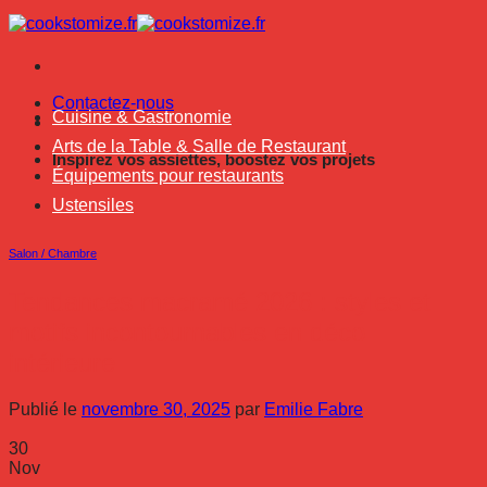
Passer
au
contenu
Contactez-nous
Cuisine & Gastronomie
Arts de la Table & Salle de Restaurant
Inspirez vos assiettes, boostez vos projets
Équipements pour restaurants
Ustensiles
Salon / Chambre
Tendances macramé 2026 : styles et
motifs incontournables en déco
intérieure
Publié le
novembre 30, 2025
par
Emilie Fabre
30
Nov