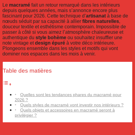
Le
macramé
fait un retour remarqué dans les intérieurs
depuis quelques années, mais s’annonce encore plus
fascinant pour 2026. Cette technique d’
artisanat
à base de
nœuds séduit par sa capacité à allier
fibres naturelles
,
douceur textile et esthétisme contemporain. Impossible de
passer à côté si vous aimez l’atmosphère chaleureuse et
authentique du
style bohème
ou souhaitez insuffler une
note vintage et
design épuré
à votre déco intérieure.
Plongeons ensemble dans les styles et motifs qui vont
dominer nos espaces dans les mois à venir.
Table des matières
Quelles sont les tendances phares du macramé pour
2026 ?
Quels styles de macramé vont investir nos intérieurs ?
Quels objets et accessoires en macramé seront à
privilégier ?
Quelles sont les tendances phares du