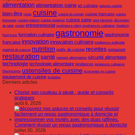
alimentation
alimentation saine
art culinaire
astuces cuisine
cuisine
bien-être
cuisine française
chefs
cuisine du monde
cuisine
cuisine saine
innovante
cuisine maison
cuisine moderne
dark kitchens
décoration
entrepreneuriat
de table
emploi
expérience client
expériences culinaires
foodtech
gastronomie
formation culinaire
gastronomie
food truck
innovation
innovation culinaire
française
intelligence artificielle
nutrition
recettes
outils de cuisine
restaurant
matériel de cuisson
restauration
santé
sécurité alimentaire
startups alimentaires
technologie
technologie alimentaire
tendances
tendances culinaires
ustensiles de cuisine
thermomix
économies en cuisine
équipement de cuisine
évolution
Derniers articles
Choisir son couteau à steak : guide et conseils
pratiques
août 6, 2026
Comment réussir un repas gastronomique à domicile
juillet 30, 2026