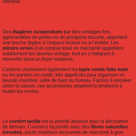
intérieur.
Quels objets pratiques adopter pour sublimer la
maison ?
Des
étagères suspendues
par des cordages fins,
agrémentées de perles ou de pompons discrets, apportent
une touche légère à l’espace lecture ou à l’entrée. Les
miroirs ornés
d’un contour tissé en macramé rappellent
subtilement les œuvres vintage, tout en s’intégrant à
merveille dans un foyer moderne.
Certains choisissent également les
tapis ronds faits main
ou les paniers en corde, très appréciés pour organiser en
beauté chambre, salle de bain ou bureau. Faciles à relooker
selon la saison, ces accessoires adaptent la tendance à
toutes les envies.
En quoi les coussins, poufs et assises
réinventent-ils la douceur textile ?
Le
confort tactile
est la priorité absolue pour la décoration
de demain. Coussins façonnés avec des
fibres naturelles
tressées
, poufs moelleux recouverts de macramé à gros