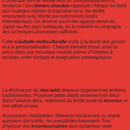
L’ouverture vers le monde enrichit considérablement la
tendance ! Des
teintes chaudes
rappelant l’Afrique du Nord
aux losanges stylisés d’inspiration Inca, les motifs
empruntent avec liberté aux patrimoines tissés
internationaux. On observe aussi des apports venus du
Japon ou des pays nordiques, où la sobriété accompagne
des techniques ancestrales raffinées.
Cette
créativité multiculturelle
invite à la mixité des genres
et à la personnalisation. Chaque élément trouve ainsi sa
place dans une mosaïque visuelle pleine d’histoires à
raconter, entre héritage et imagination contemporaine.
Quels objets et accessoires en macramé
seront à privilégier ?
La déclinaison du
macramé
dépasse largement les tentures
traditionnelles. Plusieurs petits objets reviennent en force
dans l’univers déco, redonnant au textile toute sa
douceur
et
son attrait unique.
Accessoires modulables, éléments fonctionnels ou objets
purement décoratifs : les possibilités foisonnent. Tour
d’horizon des
incontournables
pour dynamiser votre