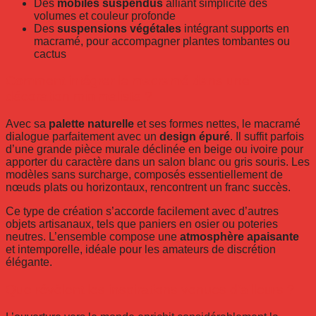
Des
mobiles suspendus
alliant simplicité des
volumes et couleur profonde
Des
suspensions végétales
intégrant supports en
macramé, pour accompagner plantes tombantes ou
cactus
Comment intégrer le macramé dans une
décoration minimaliste ?
Avec sa
palette naturelle
et ses formes nettes, le macramé
dialogue parfaitement avec un
design épuré
. Il suffit parfois
d’une grande pièce murale déclinée en beige ou ivoire pour
apporter du caractère dans un salon blanc ou gris souris. Les
modèles sans surcharge, composés essentiellement de
nœuds plats ou horizontaux, rencontrent un franc succès.
Ce type de création s’accorde facilement avec d’autres
objets artisanaux, tels que paniers en osier ou poteries
neutres. L’ensemble compose une
atmosphère apaisante
et intemporelle, idéale pour les amateurs de discrétion
élégante.
Que révèlent les inspirations venues d’ailleurs ?