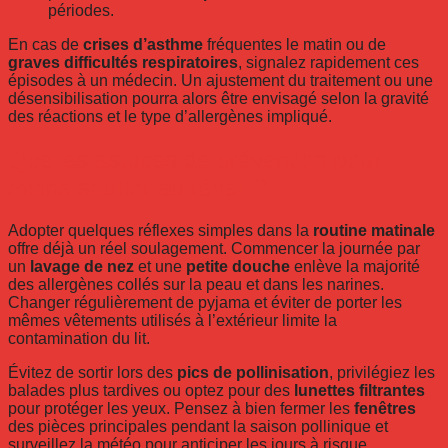
périodes.
En cas de
crises d’asthme
fréquentes le matin ou de
graves difficultés respiratoires
, signalez rapidement ces
épisodes à un médecin. Un ajustement du traitement ou une
désensibilisation pourra alors être envisagé selon la gravité
des réactions et le type d’allergènes impliqué.
Quelles astuces de prévention pour
moins souffrir au réveil ?
Adopter quelques réflexes simples dans la
routine matinale
offre déjà un réel soulagement. Commencer la journée par
un
lavage de nez
et une
petite douche
enlève la majorité
des allergènes collés sur la peau et dans les narines.
Changer régulièrement de pyjama et éviter de porter les
mêmes vêtements utilisés à l’extérieur limite la
contamination du lit.
Évitez de sortir lors des
pics de pollinisation
, privilégiez les
balades plus tardives ou optez pour des
lunettes filtrantes
pour protéger les yeux. Pensez à bien fermer les
fenêtres
des pièces principales pendant la saison pollinique et
surveillez la météo pour anticiper les jours à risque.