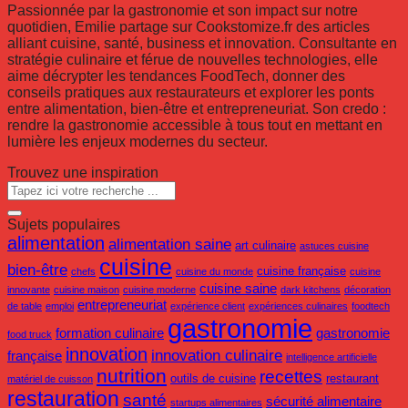
Passionnée par la gastronomie et son impact sur notre
quotidien, Emilie partage sur Cookstomize.fr des articles
alliant cuisine, santé, business et innovation. Consultante en
stratégie culinaire et férue de nouvelles technologies, elle
aime décrypter les tendances FoodTech, donner des
conseils pratiques aux restaurateurs et explorer les ponts
entre alimentation, bien-être et entrepreneuriat. Son credo :
rendre la gastronomie accessible à tous tout en mettant en
lumière les enjeux modernes du secteur.
Trouvez une inspiration
Sujets populaires
alimentation
alimentation saine
art culinaire
astuces cuisine
cuisine
bien-être
cuisine française
chefs
cuisine du monde
cuisine
cuisine saine
innovante
cuisine maison
cuisine moderne
dark kitchens
décoration
entrepreneuriat
de table
emploi
expérience client
expériences culinaires
foodtech
gastronomie
formation culinaire
gastronomie
food truck
innovation
innovation culinaire
française
intelligence artificielle
nutrition
recettes
outils de cuisine
restaurant
matériel de cuisson
restauration
santé
sécurité alimentaire
startups alimentaires