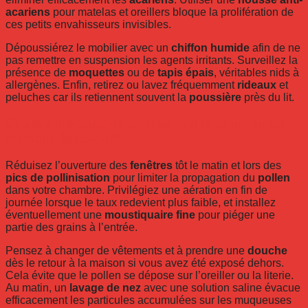
acariens
pour matelas et oreillers bloque la prolifération de
ces petits envahisseurs invisibles.
Dépoussiérez le mobilier avec un
chiffon humide
afin de ne
pas remettre en suspension les agents irritants. Surveillez la
présence de
moquettes
ou de
tapis épais
, véritables nids à
allergènes. Enfin, retirez ou lavez fréquemment
rideaux
et
peluches car ils retiennent souvent la
poussière
près du lit.
Quelles précautions adopter contre le pollen au
moment du réveil ?
Réduisez l’ouverture des
fenêtres
tôt le matin et lors des
pics de pollinisation
pour limiter la propagation du
pollen
dans votre chambre. Privilégiez une aération en fin de
journée lorsque le taux redevient plus faible, et installez
éventuellement une
moustiquaire fine
pour piéger une
partie des grains à l’entrée.
Pensez à changer de vêtements et à prendre une
douche
dès le retour à la maison si vous avez été exposé dehors.
Cela évite que le pollen se dépose sur l’oreiller ou la literie.
Au matin, un
lavage de nez
avec une solution saline évacue
efficacement les particules accumulées sur les muqueuses