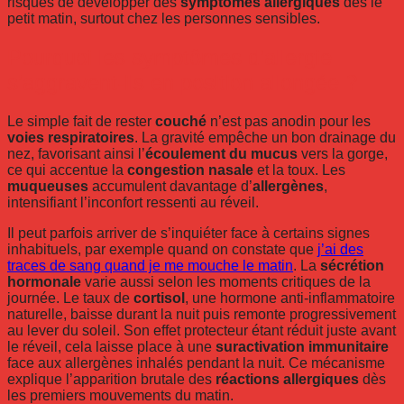
risques de développer des
symptômes allergiques
dès le
petit matin, surtout chez les personnes sensibles.
Pourquoi les symptômes d’allergie
s’aggravent-ils en position allongée ?
Le simple fait de rester
couché
n’est pas anodin pour les
voies respiratoires
. La gravité empêche un bon drainage du
nez, favorisant ainsi l’
écoulement du mucus
vers la gorge,
ce qui accentue la
congestion nasale
et la toux. Les
muqueuses
accumulent davantage d’
allergènes
,
intensifiant l’inconfort ressenti au réveil.
Il peut parfois arriver de s’inquiéter face à certains signes
inhabituels, par exemple quand on constate que
j’ai des
traces de sang quand je me mouche le matin
. La
sécrétion
hormonale
varie aussi selon les moments critiques de la
journée. Le taux de
cortisol
, une hormone anti-inflammatoire
naturelle, baisse durant la nuit puis remonte progressivement
au lever du soleil. Son effet protecteur étant réduit juste avant
le réveil, cela laisse place à une
suractivation immunitaire
face aux allergènes inhalés pendant la nuit. Ce mécanisme
explique l’apparition brutale des
réactions allergiques
dès
les premiers mouvements du matin.