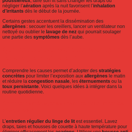
poussiéreux
, faire son lit sans changer les draps ou
négliger l’
aération
après la nuit favorisent l’
inhalation
d’irritants
dès le début de la journée.
Certains gestes accentuent la dissémination des
allergènes
: secouer les oreillers, lancer un ventilateur non
nettoyé ou oublier le
lavage de nez
qui pourrait soulager
une partie des
symptômes
dès l’aube.
Quelles solutions pratiques pour agir sur
les allergies matinales ?
Comprendre les causes permet d’adopter des
stratégies
concrètes
pour limiter l’exposition aux
allergènes
le matin
et réduire la
congestion nasale
, les
éternuements
ou la
toux persistante
. Voici quelques idées à intégrer dans la
routine quotidienne.
Comment aménager sa chambre pour limiter les
allergènes ?
L’
entretien régulier du linge de lit
est essentiel. Lavez
draps, taies et housses de couette à haute température pour
éliminer efficacement les
acariens
. Utiliser une
housse anti-