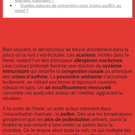
allergies matinales ?
Quelles astuces de prévention pour moins souffrir au
réveil ?
Quels allergènes sont présents dans la
chambre à coucher ?
Bien souvent, le déclencheur se trouve directement dans la
pièce où la nuit s’est écoulée. Les
acariens
, nichés dans la
literie, restent l’un des principaux
allergènes nocturnes
.
Leur contact prolongé favorise une réaction du
système
immunitaire
qui amplifie la
congestion nasale
ou provoque
des
crises d’asthme
. La
poussière ambiante
s’accumule
facilement, se mêlant aux tissus et tapissant coussins,
rideaux et tapis. Un
air insuffisamment renouvelé
concentre ces particules autour de l’oreiller, aggravant la
situation.
À la sortie de l’hiver, un autre acteur intervient dans
l’exacerbation matinale : le
pollen
. Dès que les températures
grimpent et que les
pics de pollinisation
arrivent, ouvrir la
fenêtre le soir revient à faire entrer ce pollen dans la
chambre. On le respire alors toute la nuit, ce qui multiplie les