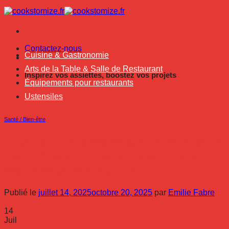
Passer
au
contenu
Contactez-nous
Cuisine & Gastronomie
Arts de la Table & Salle de Restaurant
Inspirez vos assiettes, boostez vos projets
Équipements pour restaurants
Ustensiles
Santé / Bien-être
Pourquoi vos allergies sont-elles pires le
matin ? explications et conseils pour
retrouver un meilleur confort
Publié le
juillet 14, 2025
octobre 20, 2025
par
Emilie Fabre
14
Juil