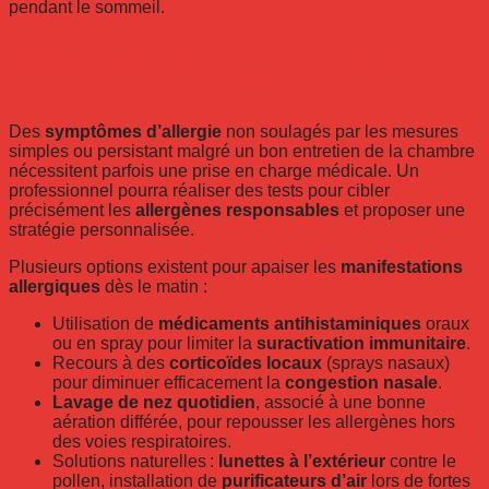
pendant le sommeil.
Quand consulter et quels traitements
envisager pour des allergies matinales ?
Des
symptômes d’allergie
non soulagés par les mesures
simples ou persistant malgré un bon entretien de la chambre
nécessitent parfois une prise en charge médicale. Un
professionnel pourra réaliser des tests pour cibler
précisément les
allergènes responsables
et proposer une
stratégie personnalisée.
Plusieurs options existent pour apaiser les
manifestations
allergiques
dès le matin :
Utilisation de
médicaments antihistaminiques
oraux
ou en spray pour limiter la
suractivation immunitaire
.
Recours à des
corticoïdes locaux
(sprays nasaux)
pour diminuer efficacement la
congestion nasale
.
Lavage de nez quotidien
, associé à une bonne
aération différée, pour repousser les allergènes hors
des voies respiratoires.
Solutions naturelles :
lunettes à l’extérieur
contre le
pollen, installation de
purificateurs d’air
lors de fortes