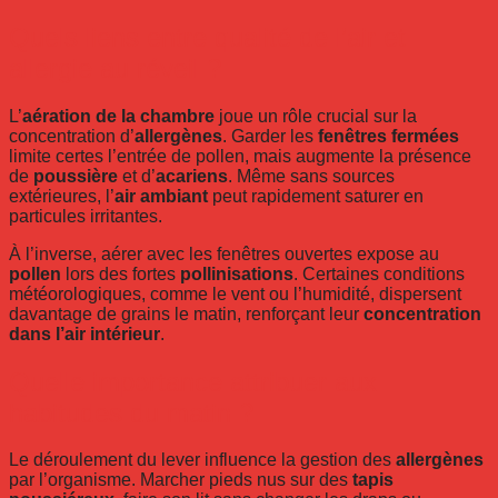
Quels liens entre qualité de l’air et
allergie au réveil ?
L’
aération de la chambre
joue un rôle crucial sur la
concentration d’
allergènes
. Garder les
fenêtres fermées
limite certes l’entrée de pollen, mais augmente la présence
de
poussière
et d’
acariens
. Même sans sources
extérieures, l’
air ambiant
peut rapidement saturer en
particules irritantes.
À l’inverse, aérer avec les fenêtres ouvertes expose au
pollen
lors des fortes
pollinisations
. Certaines conditions
météorologiques, comme le vent ou l’humidité, dispersent
davantage de grains le matin, renforçant leur
concentration
dans l’air intérieur
.
Quelle importance attribuer aux
habitudes du matin ?
Le déroulement du lever influence la gestion des
allergènes
par l’organisme. Marcher pieds nus sur des
tapis