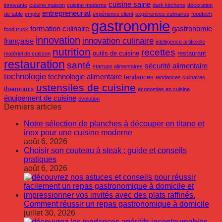
cuisine saine
innovante
cuisine maison
cuisine moderne
dark kitchens
décoration
entrepreneuriat
de table
emploi
expérience client
expériences culinaires
foodtech
gastronomie
formation culinaire
gastronomie
food truck
innovation
innovation culinaire
française
intelligence artificielle
nutrition
recettes
outils de cuisine
restaurant
matériel de cuisson
restauration
santé
sécurité alimentaire
startups alimentaires
technologie
technologie alimentaire
tendances
tendances culinaires
ustensiles de cuisine
thermomix
économies en cuisine
équipement de cuisine
évolution
Derniers articles
Notre sélection de planches à découper en titane et
inox pour une cuisine moderne
août 6, 2026
Choisir son couteau à steak : guide et conseils
pratiques
août 6, 2026
Comment réussir un repas gastronomique à domicile
juillet 30, 2026