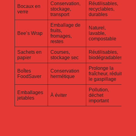
Conservation,
Réutilisables,
Bocaux en
stockage,
recyclables,
verre
transport
durables
Emballage de
Naturel,
fruits,
Bee’s Wrap
lavable,
fromages,
compostable
restes
Sachets en
Courses,
Réutilisables,
papier
stockage sec
biodégradables
Prolonge la
Boîtes
Conservation
fraîcheur, réduit
FoodSaver
hermétique
le gaspillage
Pollution,
Emballages
À éviter
déchet
jetables
important
Techniques culinaires astucieuses pour
limiter le gaspillage et sublimer chaque
ingrédient