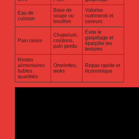
Base de
Valorise
Eau de
soupe ou
nutriments et
cuisson
bouillon
saveurs
Évite le
Chapelure,
gaspillage et
Pain rassis
croûtons,
éparpille les
pain perdu
textures
Restes
alimentaires
Omelettes,
Repas rapide et
faibles
woks
économique
quantités