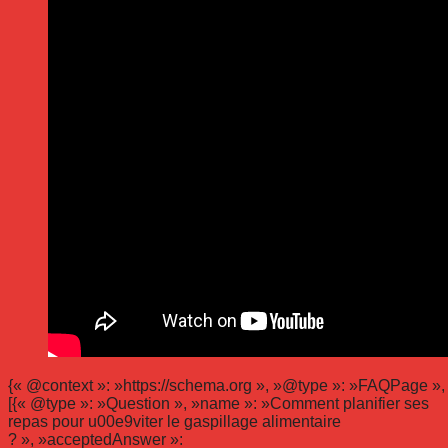
{« @context »: »https://schema.org », »@type »: »FAQPage », 
[{« @type »: »Question », »name »: »Comment planifier ses
repas pour u00e9viter le gaspillage alimentaire
? », »acceptedAnswer »: