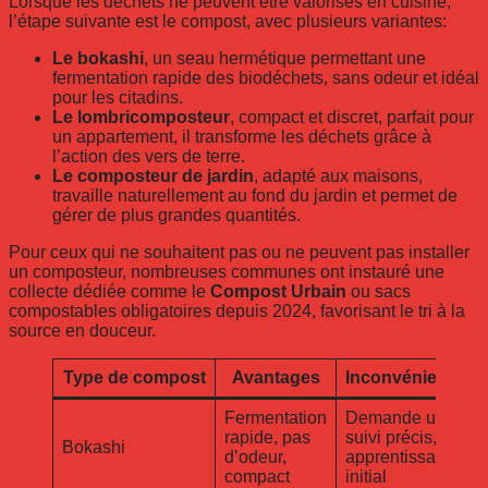
Lorsque les déchets ne peuvent être valorisés en cuisine,
l’étape suivante est le compost, avec plusieurs variantes:
Le bokashi
, un seau hermétique permettant une
fermentation rapide des biodéchets, sans odeur et idéal
pour les citadins.
Le lombricomposteur
, compact et discret, parfait pour
un appartement, il transforme les déchets grâce à
l’action des vers de terre.
Le composteur de jardin
, adapté aux maisons,
travaille naturellement au fond du jardin et permet de
gérer de plus grandes quantités.
Pour ceux qui ne souhaitent pas ou ne peuvent pas installer
un composteur, nombreuses communes ont instauré une
collecte dédiée comme le
Compost Urbain
ou sacs
compostables obligatoires depuis 2024, favorisant le tri à la
source en douceur.
Type de compost
Avantages
Inconvénients
Fermentation
Demande un
rapide, pas
suivi précis,
Bokashi
d’odeur,
apprentissage
compact
initial