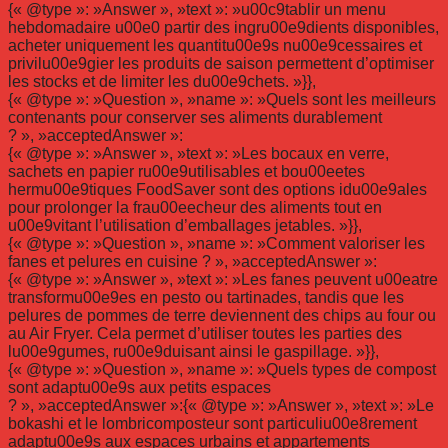
{« @type »: »Answer », »text »: »u00c9tablir un menu
hebdomadaire u00e0 partir des ingru00e9dients disponibles,
acheter uniquement les quantitu00e9s nu00e9cessaires et
privilu00e9gier les produits de saison permettent d’optimiser
les stocks et de limiter les du00e9chets. »}},
{« @type »: »Question », »name »: »Quels sont les meilleurs
contenants pour conserver ses aliments durablement
? », »acceptedAnswer »:
{« @type »: »Answer », »text »: »Les bocaux en verre,
sachets en papier ru00e9utilisables et bou00eetes
hermu00e9tiques FoodSaver sont des options idu00e9ales
pour prolonger la frau00eecheur des aliments tout en
u00e9vitant l’utilisation d’emballages jetables. »}},
{« @type »: »Question », »name »: »Comment valoriser les
fanes et pelures en cuisine ? », »acceptedAnswer »:
{« @type »: »Answer », »text »: »Les fanes peuvent u00eatre
transformu00e9es en pesto ou tartinades, tandis que les
pelures de pommes de terre deviennent des chips au four ou
au Air Fryer. Cela permet d’utiliser toutes les parties des
lu00e9gumes, ru00e9duisant ainsi le gaspillage. »}},
{« @type »: »Question », »name »: »Quels types de compost
sont adaptu00e9s aux petits espaces
? », »acceptedAnswer »:{« @type »: »Answer », »text »: »Le
bokashi et le lombricomposteur sont particuliu00e8rement
adaptu00e9s aux espaces urbains et appartements