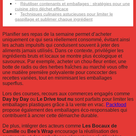
Réutiliser contenants et emballages : stratégies pour une
cuisine zéro déchet efficace
Techniques culinaires astucieuses pour limiter le
gaspillage et sublimer chaque ingrédient
Planifier ses repas de la semaine permet d’acheter
uniquement ce qui sera réellement consommé, évitant ainsi
les achats impulsifs qui conduisent souvent à jeter des
aliments jamais utilisés. Dans ce contexte, privilégier les
ingrédients bruts et locaux se montre plus écologique et
savoureux. Par exemple, acheter un chou-fleur entier, une
botte de radis ou des herbes fraîches au marché vous offre
une matière première polyvalente pour concocter des
recettes variées, tout en minimisant les emballages
superflus.
Lors des courses, recours aux commerces engagés comme
Day by Day
ou
Le Drive tout nu
sont parfaits pour limiter les
emballages plastiques grâce à la vente en vrac.
Packfood
propose également des emballages éco-responsables qui
contribuent à ancrer cette démarche durable.
De plus, intégrer des acteurs comme
Les Bocaux de
Camille
ou
Bee’s Wrap
encourage la réutilisation des