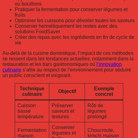
ou bouillons
Pratiquer la fermentation pour conserver légumes et
fruits
Optimiser les cuissons pour dévoiler toutes les saveurs
Conserver hermétiquement les restes avec des
solutions FoodSaver
Créer des repas avec les ingrédients en fin de cycle de
vie
Au-delà de la cuisine domestique, l’impact de ces méthodes
se ressent dans les tendances actuelles, notamment dans la
restauration et les bars gastronomiques où
l’innovation
culinaire
s’allie au respect de l’environnement pour séduire
un public conscient et exigeant.
Technique
Exemple
Objectif
culinaire
concret
Cuisson
Préserver
Rôti de
basse
saveurs et
légumes
température
textures
prolongé
Conserver
Fermentation
Choucroute,
légumes et
maison
kimchi maison