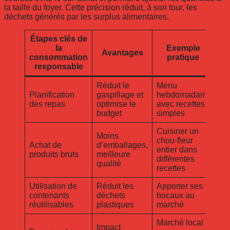
la taille du foyer. Cette précision réduit, à son tour, les
déchets générés par les surplus alimentaires.
Étapes clés de
la
Exemple
Avantages
consommation
pratique
responsable
Réduit le
Menu
Planification
gaspillage et
hebdomadaire
des repas
optimise le
avec recettes
budget
simples
Cuisiner un
Moins
chou-fleur
Achat de
d’emballages,
entier dans
produits bruts
meilleure
différentes
qualité
recettes
Utilisation de
Réduit les
Apporter ses
contenants
déchets
bocaux au
réutilisables
plastiques
marché
Marché local
Impact