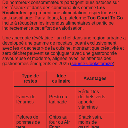
De nombreux consommateurs partagent leurs astuces sur
les réseaux et dans des communautés comme
Les
Résilientes
, qui prônent une alimentation respectueuse et
anti-gaspillage. Par ailleurs, la plateforme
Too Good To Go
incite à récupérer les invendus alimentaires et participe
indirectement à cet effort de valorisation.
Une anecdote révélatrice : un chef dans une région urbaine a
développé une gamme de recettes jouant exclusivement
avec les « déchets » de la cuisine, montrant que créativité et
zéro déchet peuvent se conjuguer avec une gastronomie
savoureuse et moderne, alignée avec les attentes des
gastronomes émergents en 2025 (
source Cookstomize
).
Type de
Idée
Avantages
restes
culinaire
Réduit les
Fanes de
Pesto ou
déchets verts,
légumes
tartinade
apporte
vitamines
Pelures de
Chips au
Snack sain,
pommes de
four ou Air
moins de
terre
Fryer
gaspillage