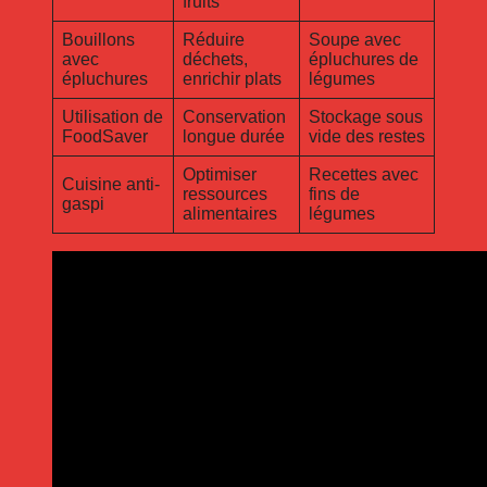
fruits
Bouillons
Réduire
Soupe avec
avec
déchets,
épluchures de
épluchures
enrichir plats
légumes
Utilisation de
Conservation
Stockage sous
FoodSaver
longue durée
vide des restes
Optimiser
Recettes avec
Cuisine anti-
ressources
fins de
gaspi
alimentaires
légumes