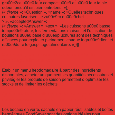
gru00e2ce u00e0 leur compacitu00e9 et u00e0 leur faible
odeur lorsqu’il est bien entretenu. »}},
{« @type »: »Question », »name »: »Quelles techniques
culinaires favorisent le zu00e9ro du00e9chet
? », »acceptedAnswer »:
{« @type »: »Answer », »text »: »Les cuissons u00e0 basse
tempu00e9rature, les fermentations maison, et l’utilisation de
bouillons u00e0 base d’u00e9pluchures sont des techniques
efficaces pour exploiter pleinement chaque ingru00e9dient et
ru00e9duire le gaspillage alimentaire. »}}]}
Comment planifier ses repas pour éviter le
gaspillage alimentaire ?
Établir un menu hebdomadaire à partir des ingrédients
disponibles, acheter uniquement les quantités nécessaires et
privilégier les produits de saison permettent d’optimiser les
stocks et de limiter les déchets.
Quels sont les meilleurs contenants pour
conserver ses aliments durablement ?
Les bocaux en verre, sachets en papier réutilisables et boîtes
hermétiques FoodSaver sont des options idéales pour