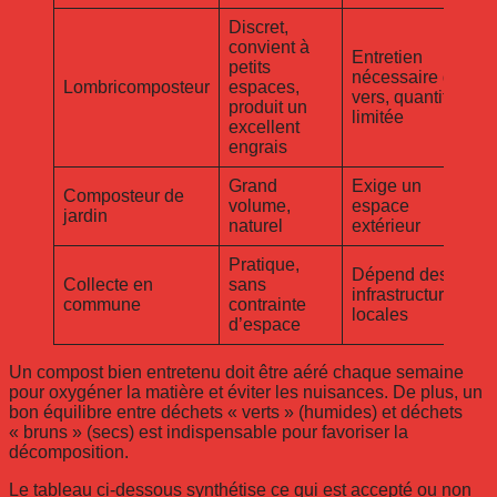
Discret,
convient à
Entretien
petits
nécessaire des
Lombricomposteur
espaces,
vers, quantité
produit un
limitée
excellent
engrais
Grand
Exige un
Composteur de
volume,
espace
jardin
naturel
extérieur
Pratique,
Dépend des
Collecte en
sans
infrastructures
commune
contrainte
locales
d’espace
Un compost bien entretenu doit être aéré chaque semaine
pour oxygéner la matière et éviter les nuisances. De plus, un
bon équilibre entre déchets « verts » (humides) et déchets
« bruns » (secs) est indispensable pour favoriser la
décomposition.
Le tableau ci-dessous synthétise ce qui est accepté ou non